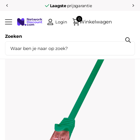
Laagste
prijsgarantie
0
Winkelwagen
Login
Zoeken
Deel dit product
UTP CAT6 0.5M groen 100% koper