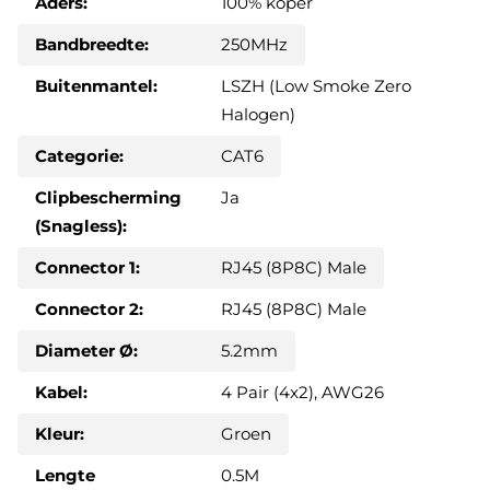
Aders:
100% koper
Bandbreedte:
250MHz
Buitenmantel:
LSZH (Low Smoke Zero
Halogen)
Categorie:
CAT6
Clipbescherming
Ja
(Snagless):
Connector 1:
RJ45 (8P8C) Male
Connector 2:
RJ45 (8P8C) Male
Diameter Ø:
5.2mm
Kabel:
4 Pair (4x2), AWG26
Kleur:
Groen
Lengte
0.5M