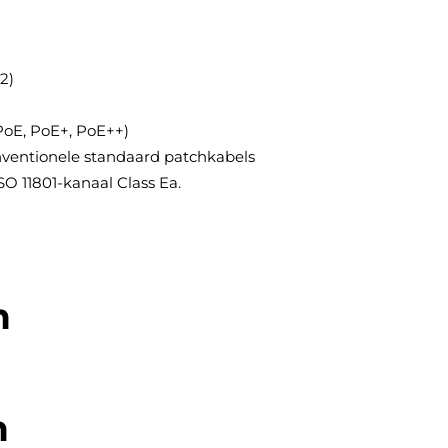
2)
(PoE, PoE+, PoE++)
nventionele standaard patchkabels
SO 11801-kanaal Class Ea.
n
n