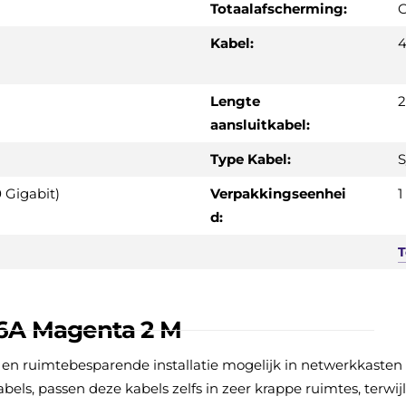
Totaalafscherming:
G
Kabel:
4
Lengte
2
aansluitkabel:
Type Kabel:
S
 Gigabit)
Verpakkingseenhei
1
d:
 6A Magenta 2 M
 en ruimtebesparende installatie mogelijk in netwerkkasten
els, passen deze kabels zelfs in zeer krappe ruimtes, terwij