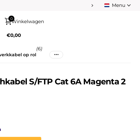
Menu
Betaal achteraf na
0
Winkelwagen
€0,00
(6)
erkkabel op rol
tchkabel S/FTP Cat 6A Magenta 2
n