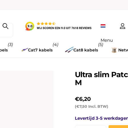
Menu
(3)
(4)
(5)
bels
Cat7 kabels
Cat8 kabels
Netw
Ultra slim Pa
M
€6,20
(€7,50 Incl. BTW)
Levertijd 3-5 werkdage