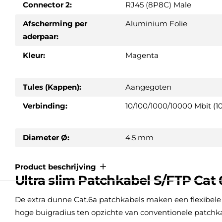
Connector 2:
RJ45 (8P8C) Male
Afscherming per
Aluminium Folie
aderpaar:
Kleur:
Magenta
Tules (Kappen):
Aangegoten
Verbinding:
10/100/1000/10000 Mbit (10
Diameter Ø:
4.5 mm
Product beschrijving
Ultra slim Patchkabel S/FTP Cat
De extra dunne Cat.6a patchkabels maken een flexibele
hoge buigradius ten opzichte van conventionele patchkab