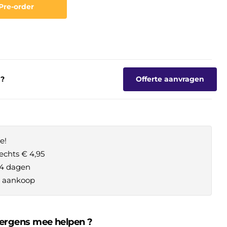
Pre-order
g?
Offerte aanvragen
e!
echts € 4,95
14 dagen
je aankoop
 ergens mee helpen ?