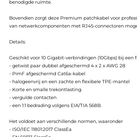
benodigde ruimte.
Bovendien zorgt deze Premium patchkabel voor professio
van netwerkcomponenten met RJ45-connectoren mogelijk
Details:
Geschikt voor 10 Gigabit-verbindingen (10Gbps) bij ee
- getwist paar dubbel afgeschermd 4 x 2 x AWG 28
- PimF afgeschermd Cat6a-kabel
- halogeenvrij en een zachte en flexibele TPE-mantel
- Korte en smalle trekontlasting
- vergulde contacten
- een 1:1 bedrading volgens EIA/TIA 568B.
Het voldoet aan verschillende normen, waaronder
- ISO/IEC 11801:2017 ClassEa