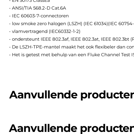
- EN 50173 ClassEa
- ANSI/TIA 568.2-D Cat.6A
- IEC 60603-7-connectoren
- low smoke zero halogen (LSZH) (IEC 61034)(IEC 60754-
- vlamvertragend (IEC60332-1-2)
- ondersteunt IEEE 802.3af, IEEE 802.3at, IEEE 802.3bt 
- De LSZH-TPE-mantel maakt het ook flexibeler dan co
- Het is getest met behulp van een Fluke Channel Test I
Aanvullende producte
Aanvullende producte