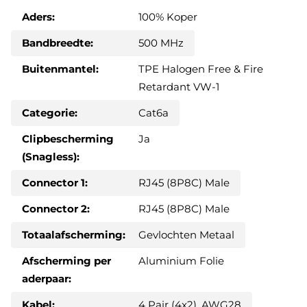
Aders:
100% Koper
Bandbreedte:
500 MHz
Buitenmantel:
TPE Halogen Free & Fire
Retardant VW-1
Categorie:
Cat6a
Clipbescherming
Ja
(Snagless):
Connector 1:
RJ45 (8P8C) Male
Connector 2:
RJ45 (8P8C) Male
Totaalafscherming:
Gevlochten Metaal
Afscherming per
Aluminium Folie
aderpaar:
Kabel:
4 Pair (4x2), AWG28