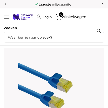
Laagste
prijsgarantie
0
Winkelwagen
Login
Zoeken
Deel dit product
Ultra slim Patchkabel S/FTP Cat 6A blauw
0.5 M