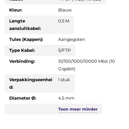
Kleur:
Blauw
Lengte
0.5 M
aansluitkabel:
Tules (Kappen):
Aangegoten
Type Kabel:
S/FTP
Verbinding:
10/100/1000/10000 Mbit (10
Gigabit)
Verpakkingseenhei
1 stuk
d:
Diameter Ø:
4.5 mm
Toon
meer
minder