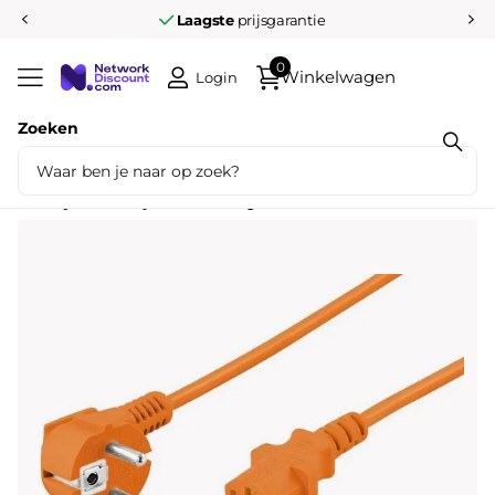
Laagste
prijsgarantie
0
Winkelwagen
Login
Zoeken
Deel dit product
Stroomkabel CEE 7/7 haaks (male) naar
C13 (female) 5 M oranje