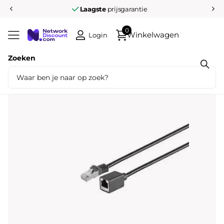
Laagste
prijsgarantie
0
Winkelwagen
Login
Zoeken
Deel dit product
S/FTP CAT7 RJ45 verlengkabel 5M