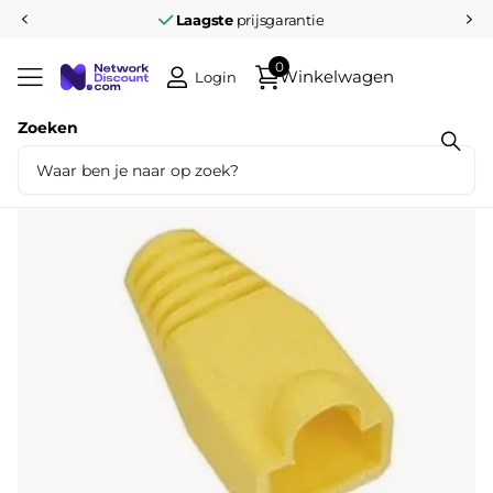
Laagste
prijsgarantie
0
Winkelwagen
Login
Zoeken
Deel dit product
RJ45 Tule Geel 100 stuks