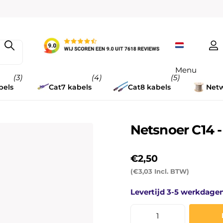
Menu
(3)
(4)
(5)
bels
Cat7 kabels
Cat8 kabels
Netw
Netsnoer C14 
€2,50
(€3,03 Incl. BTW)
Levertijd 3-5 werkdage