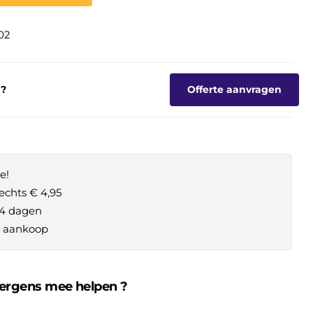
02
g?
Offerte aanvragen
e!
echts € 4,95
14 dagen
je aankoop
 ergens mee helpen ?