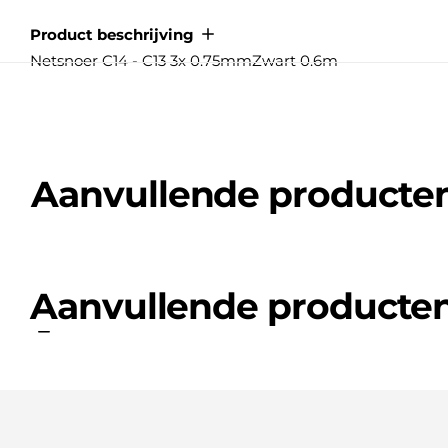
Product beschrijving
Netsnoer C14 - C13 3x 0.75mmZwart 0.6m
Aanvullende producte
Aanvullende producte