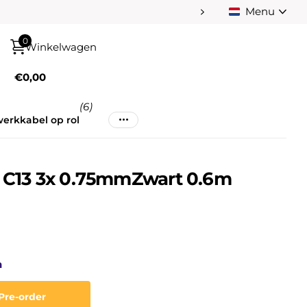
Menu
Betaal achteraf na
0
Winkelwagen
€0,00
(6)
erkkabel op rol
- C13 3x 0.75mmZwart 0.6m
n
Pre-order