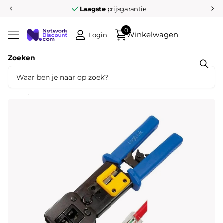
Laagste
prijsgarantie
0
Winkelwagen
Login
Zoeken
Deel dit product
Krimptang voor doorsteek connectoren
RJ11, RJ12 en RJ45