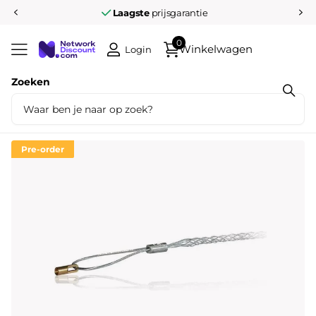
Laagste
prijsgarantie
0
Winkelwagen
Login
Zoeken
Deel dit product
Katimex Trekkous 1-oog + M5 aansluiting
12-15mm
Pre-order