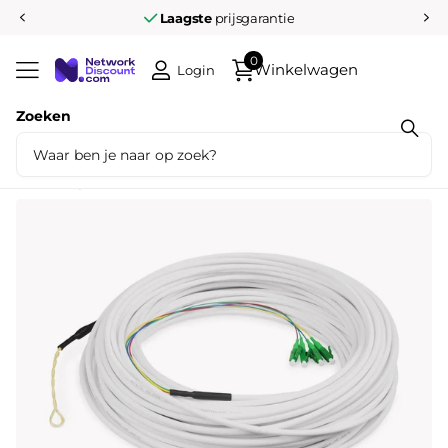
Laagste
prijsgarantie
0
Winkelwagen
Login
Zoeken
Deel dit product
FTTH-dropkabel, 30 M singlemode, 4
vezels, 4 LC/APC