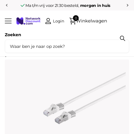
Ma t/m vrij voor 21:30 besteld,
morgen in huis
0
Winkelwagen
Login
Zoeken
Deel dit product
Cat7 50M Wit SSTP/PiMF halogeenvrij
patchkabel