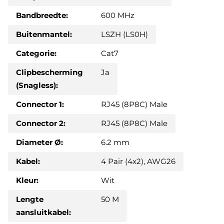
Bandbreedte:
600 MHz
Buitenmantel:
LSZH (LS0H)
Categorie:
Cat7
Clipbescherming
Ja
(Snagless):
Connector 1:
RJ45 (8P8C) Male
Connector 2:
RJ45 (8P8C) Male
Diameter Ø:
6.2 mm
Kabel:
4 Pair (4x2), AWG26
Kleur:
Wit
Lengte
50 M
aansluitkabel: