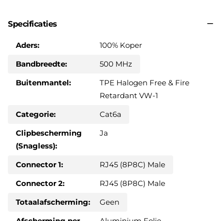
Specificaties
Aders:
100% Koper
Bandbreedte:
500 MHz
Buitenmantel:
TPE Halogen Free & Fire
Retardant VW-1
Categorie:
Cat6a
Clipbescherming
Ja
(Snagless):
Connector 1:
RJ45 (8P8C) Male
Connector 2:
RJ45 (8P8C) Male
Totaalafscherming:
Geen
Afscherming per
Aluminium Folie