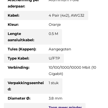
aderpaar:
Kabel:
4 Pair (4x2), AWG32
Kleur:
Oranje
Lengte
0.5 M
aansluitkabel:
Tules (Kappen):
Aangegoten
Type Kabel:
U/FTP
Verbinding:
10/100/1000/10000 Mbit (10
Gigabit)
Verpakkingseenhei
1 stuk
d:
Diameter Ø:
3.8 mm
Toon
meer
minder