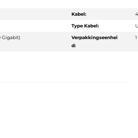
Kabel:
4
Type Kabel:
U
 Gigabit)
Verpakkingseenhei
1
d: