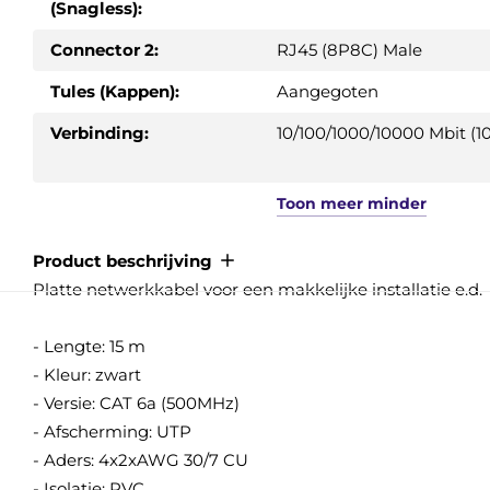
(Snagless):
Connector 2:
RJ45 (8P8C) Male
Tules (Kappen):
Aangegoten
Verbinding:
10/100/1000/10000 Mbit (10
Toon
meer
minder
Product beschrijving
Platte netwerkkabel voor een makkelijke installatie e.d.
- Lengte: 15 m
- Kleur: zwart
- Versie: CAT 6a (500MHz)
- Afscherming: UTP
- Aders: 4x2xAWG 30/7 CU
- Isolatie: PVC