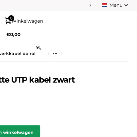
Menu
Betaal achteraf na
0
Winkelwagen
€0,00
(6)
erkkabel op rol
tte UTP kabel zwart
jn winkelwagen