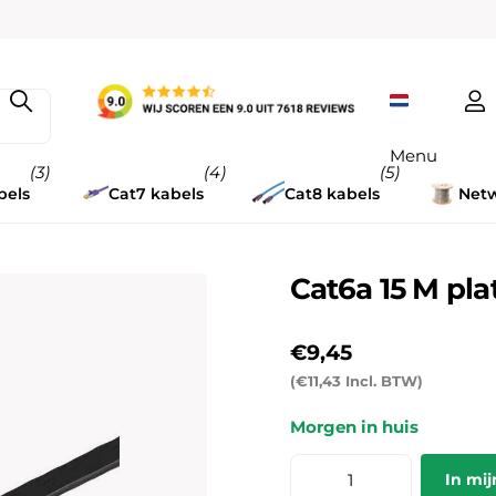
Menu
(3)
(4)
(5)
bels
Cat7 kabels
Cat8 kabels
Netw
Cat6a 15 M pla
€9,45
(€11,43 Incl. BTW)
Morgen in huis
In mi