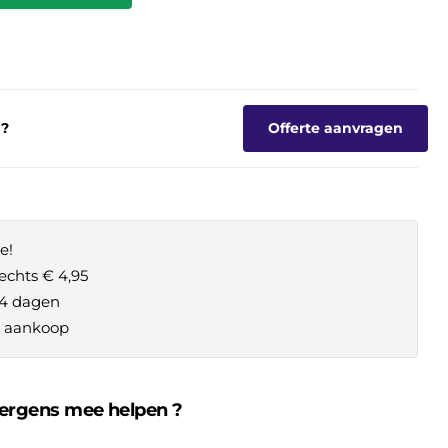
g?
Offerte aanvragen
e!
echts € 4,95
14 dagen
je aankoop
 ergens mee helpen ?