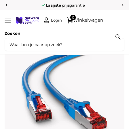
Laagste
prijsgarantie
0
Winkelwagen
Login
Zoeken
Deel dit product
Cat6 S/FTP PIMF LSOH blauw 2 meter