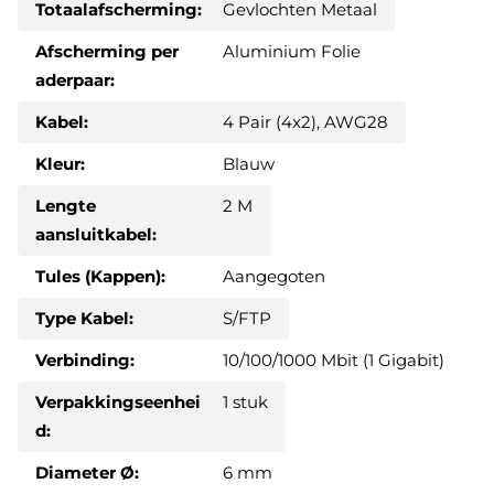
Totaalafscherming:
Gevlochten Metaal
Afscherming per
Aluminium Folie
aderpaar:
Kabel:
4 Pair (4x2), AWG28
Kleur:
Blauw
Lengte
2 M
aansluitkabel:
Tules (Kappen):
Aangegoten
Type Kabel:
S/FTP
Verbinding:
10/100/1000 Mbit (1 Gigabit)
Verpakkingseenhei
1 stuk
d:
Diameter Ø:
6 mm