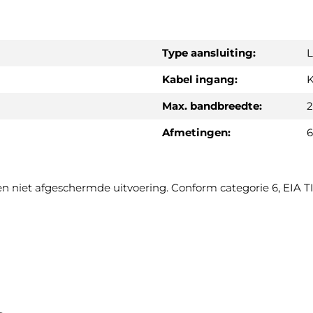
Type aansluiting:
Kabel ingang:
K
Max. bandbreedte:
Afmetingen:
6
niet afgeschermde uitvoering. Conform categorie 6, EIA TIA