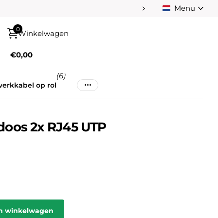
Menu
Betaal achteraf na
0
Winkelwagen
€0,00
(6)
erkkabel op rol
doos 2x RJ45 UTP
jn winkelwagen