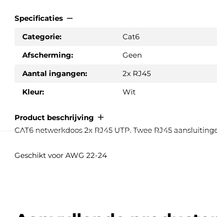
Specificaties
Categorie:
Cat6
Afscherming:
Geen
Aantal ingangen:
2x RJ45
Kleur:
Wit
Product beschrijving
CAT6 netwerkdoos 2x RJ45 UTP. Twee RJ45 aansluitingen 
Geschikt voor AWG 22-24