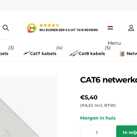
Menu
(3)
(4)
(5)
bels
Cat7 kabels
Cat8 kabels
Netw
CAT6 netwerk
€5,40
(€6,53 Incl. BTW)
Morgen in huis
In mi