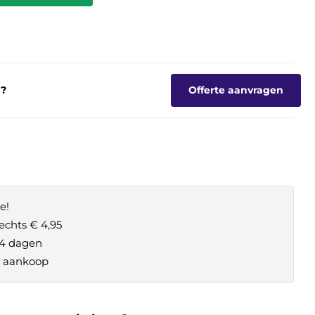
g?
Offerte aanvragen
e!
echts € 4,95
14 dagen
je aankoop