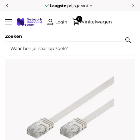
Laagste
prijsgarantie
0
Winkelwagen
Login
Zoeken
Deel dit product
Cat5e 7 meter platte UTP kabel wit