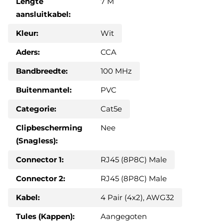
Lengte
7 M
aansluitkabel:
Kleur:
Wit
Aders:
CCA
Bandbreedte:
100 MHz
Buitenmantel:
PVC
Categorie:
Cat5e
Clipbescherming
Nee
(Snagless):
Connector 1:
RJ45 (8P8C) Male
Connector 2:
RJ45 (8P8C) Male
Kabel:
4 Pair (4x2), AWG32
Tules (Kappen):
Aangegoten