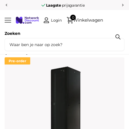
Laagste
prijsgarantie
0
Winkelwagen
Login
Zoeken
Deel dit product
42U serverkast met glazen voordeur
(BxDxH) 800x1000x2055mm
Pre-order